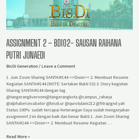
ASSIGNMENT 2 – BD102- SAUSAN RAIHANA
PUTRI JUNAEDI
BisDi Generation
/
Leave a Comment
1. Join Zoom Sharing SANTAI#144 >>Disini<< 2. Membuat Resume
Kegiatan SANTAI#144 (NOTE: Sertakan Bukti SS) 3. Story kegiatan
Sharing SANTAI#144 dengan tag
@tangerangliveroom@tangerangkota @campus_raharja
@alphabet.incubator @bisdi.ur @qurotulaini212 @fitrapgnd yah
Status 100% sudah tercapai Keterangan Saya sudah mengerjakan
assignment 2 ini dengan baik dan benar Bukti 1. Join Zoom Sharing
SANTAI#144 >>Disini<< 2. Membuat Resume Kegiatan …
Read More »