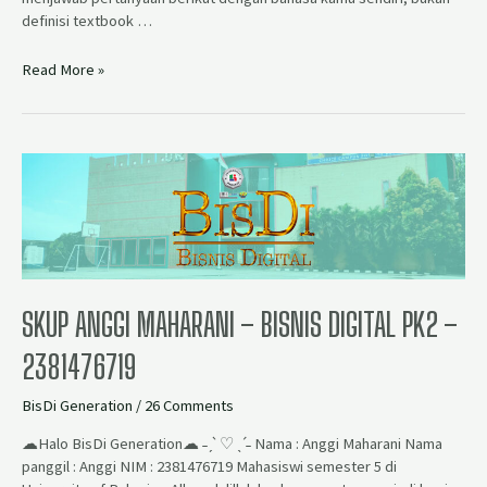
definisi textbook …
Read More »
SKUP ANGGI MAHARANI – BISNIS DIGITAL PK2 –
2381476719
BisDi Generation
/
26 Comments
☁Halo BisDi Generation☁ ˗ˏˋ ♡ ˎˊ˗ Nama : Anggi Maharani Nama
panggil : Anggi NIM : 2381476719 Mahasiswi semester 5 di