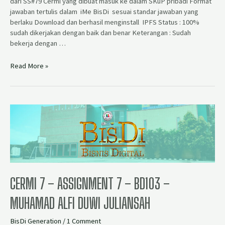
dari SS#79 Cermi yang dibuat masuk ke dalam SKuP pribadi Format
jawaban tertulis dalam iMe BisDi sesuai standar jawaban yang
berlaku Download dan berhasil menginstall IPFS Status : 100%
sudah dikerjakan dengan baik dan benar Keterangan : Sudah
bekerja dengan …
Read More »
CERMI 7 – ASSIGNMENT 7 – BD103 –
MUHAMAD ALFI DUWI JULIANSAH
BisDi Generation
/
1 Comment