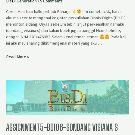
BisDi Generation
/
5 Comments
Cermi Haiii haiii hallo pribadi Raharja
I’m comebackk, hari ini
aku mau cerita mengenai kegiatan perkuliahan Bisnis Digital(BisDi)
menonton sidang. Oiyaa sebelum lebih lanjut perkenalkan namaku
(sondang visiana s) dan kalian boleh jugaa panggil Ncon hehehe,
dengan NIM 2281476082. Salam kenal teman-teman
Pada kali
ini aku mau sharing dikit mengenai materi yang aku …
Read More »
ASSIGNMENT5-BD106-SONDANG VISIANA S