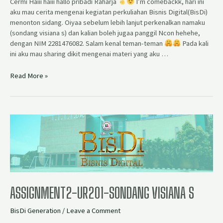
Cermi Haiii haiii hallo pribadi Raharja
I’m comebackk, hari ini
aku mau cerita mengenai kegiatan perkuliahan Bisnis Digital(BisDi)
menonton sidang. Oiyaa sebelum lebih lanjut perkenalkan namaku
(sondang visiana s) dan kalian boleh jugaa panggil Ncon hehehe,
dengan NIM 2281476082. Salam kenal teman-teman
Pada kali
ini aku mau sharing dikit mengenai materi yang aku …
Read More »
ASSIGNMENT2-UR201-SONDANG VISIANA S
BisDi Generation
/
Leave a Comment