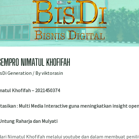
SEMPRO NIMATUL KHOFIFAH
isDi Generation
/ By
viktorasin
matul
Khofifah – 2021450374
tasikan : Multi Media Interactive guna meningkatkan insight open
 Untung Raharja dan Mulyati
dari Nimatul Khofifah melalui youtube dan dalam membuat penili