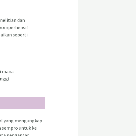
nelitian dan
 komperhensif
aikan seperti
ri mana
inggi
hal yang mengungkap
m sempro untuk ke
kata pengantar