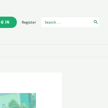
OG IN
Register