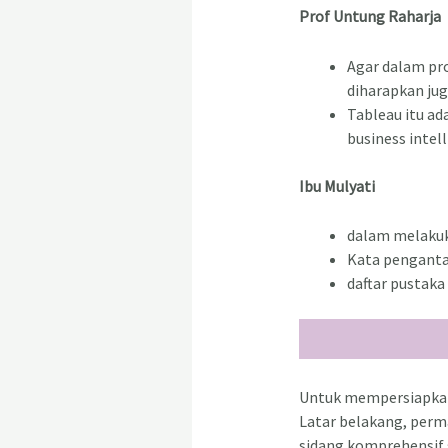
Prof Untung Raharja
Agar dalam pro
diharapkan ju
Tableau itu ad
business intel
Ibu Mulyati
dalam melakuk
Kata pengantar
daftar pustaka
Untuk mempersiapkan
Latar belakang, perm
sidang komprehensif s