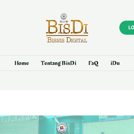
L
Home
Tentang BisDi
FaQ
iDu