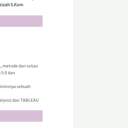
Azizah S.Kom
, metode dan solusi
 5.0 dan
minimnya sebuah
alysis) dan TABLEAU