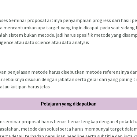
ses Seminar proposal artinya penyampaian progress dari hasil pe
ga mencantumkan apa target yang ingin dicapai pada saat sidang
alah sistem bukan metode. jadi harus spesifik metode yang disamp
ligence atau data science atau data analysis
an penjelasan metode harus disebutkan metode referensinya da
 sebaiknya disusun dengan jabatan serta gelar dari yang paling t
 atau kutipan harus jelas
Pelajaran yang didapatkan
 seminar proposal harus benar-benar lengkap dengan 4 pokok 
asalahan, metode dan solusi serta harus mempunyai target dala
erta detail terhadap penulisan headline serta subtitle dan juga 