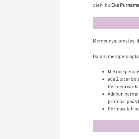
oleh Ibu
Eka Purnama 
Mempunyai prestasi d
Dalam mempersiapkan
Metode penulis
ada 2 latar be
PermenristekD
Adapun permas
promosi pada k
Permasalah pe