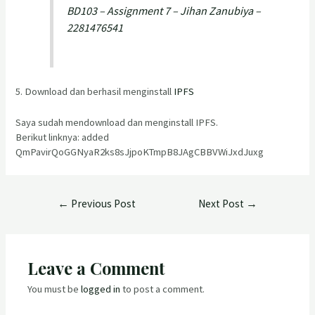
BD103 – Assignment 7 – Jihan Zanubiya –
2281476541
5. Download dan berhasil menginstall
IPFS
Saya sudah mendownload dan menginstall IPFS.
Berikut linknya: added
QmPavirQoGGNyaR2ks8sJjpoKTmpB8JAgCBBVWiJxdJuxg
←
Previous Post
Next Post
→
Leave a Comment
You must be
logged in
to post a comment.