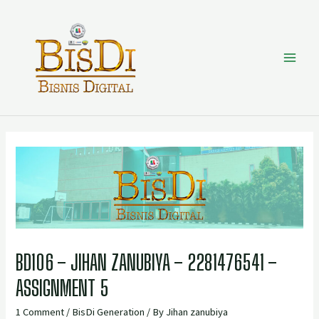
BD106 – JIHAN ZANUBIYA – 2281476541 –
ASSIGNMENT 5
1 Comment
/
BisDi Generation
/ By
Jihan zanubiya