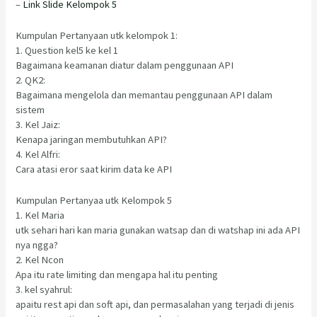
–
Link Slide Kelompok 5
Kumpulan Pertanyaan utk kelompok 1:
1. Question kel5 ke kel 1
Bagaimana keamanan diatur dalam penggunaan API
2. QK2:
Bagaimana mengelola dan memantau penggunaan API dalam
sistem
3. Kel Jaiz:
Kenapa jaringan membutuhkan API?
4. Kel Alfri:
Cara atasi eror saat kirim data ke API
Kumpulan Pertanyaa utk Kelompok 5
1. Kel Maria
utk sehari hari kan maria gunakan watsap dan di watshap ini ada API
nya ngga?
2. Kel Ncon
Apa itu rate limiting dan mengapa hal itu penting
3. kel syahrul:
apaitu rest api dan soft api, dan permasalahan yang terjadi di jenis