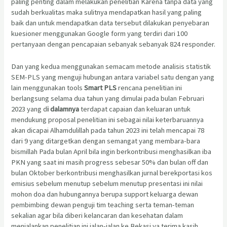
paling penting dalam melakukan penelitian Karena tanpa data yang
sudah berkualitas maka sulitnya mendapatkan hasil yang paling
baik dan untuk mendapatkan data tersebut dilakukan penyebaran
kuesioner menggunakan Google form yang terdiri dari 100
pertanyaan dengan pencapaian sebanyak sebanyak 824 responder.
Dan yang kedua menggunakan semacam metode analisis statistik
SEM-PLS yang menguji hubungan antara variabel satu dengan yang
lain menggunakan tools
Smart PLS
rencana penelitian ini
berlangsung selama dua tahun yang dimulai pada bulan Februari
2023 yang d
i dalamnya
terdapat capaian dan keluaran untuk
mendukung proposal penelitian ini sebagai nilai keterbaruannya
akan dicapai Alhamdulillah pada tahun 2023 ini telah mencapai 78
dari 9 yang ditargetkan dengan semangat yang membara-bara
bismillah Pada bulan April bila ingin berkontribusi menghasilkan iba
PKN yang saat ini masih progress sebesar 50% dan bulan off dan
bulan Oktober berkontribusi menghasilkan jurnal berekportasi kos
emisius sebelum menutup sebelum menutup presentasi ini nilai
mohon doa dan hubungannya berupa support keluarga dewan
pembimbing dewan penguji tim teaching serta teman-teman
sekalian agar bila diberi kelancaran dan kesehatan dalam
menjalankan penelitian ini jalan-jalan ke Bekasi ya terima kasih