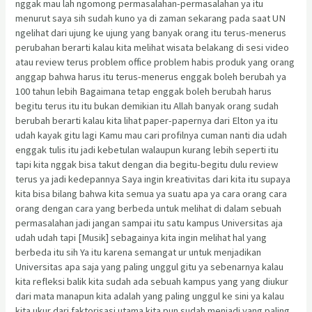
nggak mau lah ngomong permasalahan-permasalahan ya itu
menurut saya sih sudah kuno ya di zaman sekarang pada saat UN
ngelihat dari ujung ke ujung yang banyak orang itu terus-menerus
perubahan berarti kalau kita melihat wisata belakang di sesi video
atau review terus problem office problem habis produk yang orang
anggap bahwa harus itu terus-menerus enggak boleh berubah ya
100 tahun lebih Bagaimana tetap enggak boleh berubah harus
begitu terus itu itu bukan demikian itu Allah banyak orang sudah
berubah berarti kalau kita lihat paper-papernya dari Elton ya itu
udah kayak gitu lagi Kamu mau cari profilnya cuman nanti dia udah
enggak tulis itu jadi kebetulan walaupun kurang lebih seperti itu
tapi kita nggak bisa takut dengan dia begitu-begitu dulu review
terus ya jadi kedepannya Saya ingin kreativitas dari kita itu supaya
kita bisa bilang bahwa kita semua ya suatu apa ya cara orang cara
orang dengan cara yang berbeda untuk melihat di dalam sebuah
permasalahan jadi jangan sampai itu satu kampus Universitas aja
udah udah tapi [Musik] sebagainya kita ingin melihat hal yang
berbeda itu sih Ya itu karena semangat ur untuk menjadikan
Universitas apa saja yang paling unggul gitu ya sebenarnya kalau
kita refleksi balik kita sudah ada sebuah kampus yang yang diukur
dari mata manapun kita adalah yang paling unggul ke sini ya kalau
kita ukur dari faktorisasi utama kita pun sudah menjadi yang paling