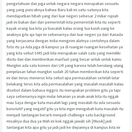
pengetahuan dan juga untuk negara-negara merupakan sesuatu
yang yang puncaknya bahwa Baru kali ini satu-satunya kita
mendapatkan hibah yang dari luar negeri sebesar 2 miliar rupiah
jadi ini bukan dari dari pemerintah kita pemerintah kita itu seperti
kayak orang tua kita ya biasalah kalau orang tua kasih uang ke
anaknya gitu aja tapi ini sebenarnya dari luar negeri ya dari Kanada
yang kerjasama dengan India mengirim alatnya contohnya dalam
foto itu ya Ada juga di kampus ya di ruangan ruangan kesehatan ya
yang kita sebut SMS jadi bila merupakan salah satu yang memiliki
disitu dan dan memberikan manfaat yang besar untuk untuk kamu
Mungkin ada satu komen dari UR yang karena telah berulang-ulang
penjelasan tahun mungkin sudah 20 tahun memberikan kita seperti
ini dan terus-menerus kita sebut apa permasalahan setelah latar
belakang terus kita ada permasalahan yang masalah masalah kalau
disebut dalam bahasa Inggris itu merupakan problem gitu ya tapi
saya sebenarnya ingin mulai tekanan ya anak-anak kita itu nggak
mau Saya dengar kata masalah lagi yang masalah itu ada sesuatu
konotatif yang negatif gitu ya kita ingin mengubah kata masalah itu
menjadi tantangan berarti menjadi challenge satu background
misalnya dua dua ya Wah ini kok nggak jawab sih [Musik] jadi
tantangan kita apa gitu ya jadi jadi ke depannya di kampus kita ini