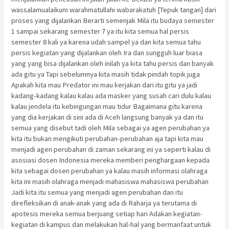
wassalamualaikum warahmatullahi wabarakatuh [Tepuk tangan] dari
proses yang dijalankan Berarti semenjak Mila itu budaya semester
1 sampai sekarang semester 7 ya itu kita semua hal persis
semester 8 kali ya karena udah sampel ya dan kita semua tahu
persis kegiatan yang dijalankan oleh Ira dan sungguh luar biasa
yang yang bisa dijalankan oleh inilah ya kita tahu persis dan banyak
ada gitu ya Tapi sebelumnya kita masih tidak pindah topik juga
Apakah kita mau Predator ini mau kerjakan dari itu gitu ya jadi
kadang-kadang kalau kalau ada masker yang susah cari dulu kalau
kalau jendela itu kebingungan mau tidur Bagaimana gitu karena
yang dia kerjakan di sini ada di Aceh langsung banyak ya dan itu
semua yang disebut tadi oleh Mila sebagai ya agen perubahan ya
kita itu bukan mengikuti perubahan-perubahan aja tapi kita mau
menjadi agen perubahan di zaman sekarang ini ya seperti kalau di
asosiasi dosen Indonesia mereka memberi penghargaan kepada
kita sebagai dosen perubahan ya kalau masih informasi olahraga
kita ini masih olahraga menjadi mahasiswa mahasiswa perubahan
Jadi kita itu semua yang menjadi agen perubahan dan itu
direfleksikan di anak-anak yang ada di Raharja ya terutama di
apotesis mereka semua berjuang setiap hari Adakan kegiatan-
kegiatan di kampus dan melakukan hal-hal yang bermanfaat untuk