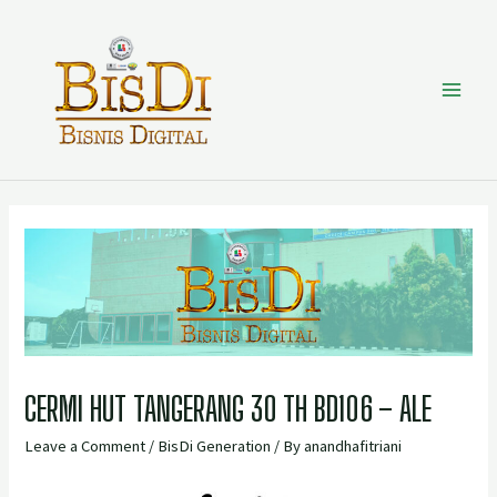
CERMI HUT TANGERANG 3O TH BD106 – ALE
Leave a Comment
/
BisDi Generation
/ By
anandhafitriani