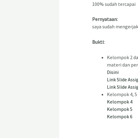
100% sudah tercapai
Pernyataan:
saya sudah mengerjak
Bukti:
Kelompok 2 da
materi dan per
Disini
Link Slide Ass
Link Slide Ass
Kelompok 4, 5 
Kelompok 4
Kelompok 5
Kelompok 6