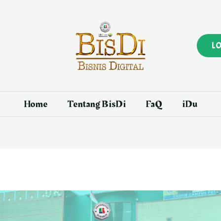
L
Home
Tentang BisDi
FaQ
iDu