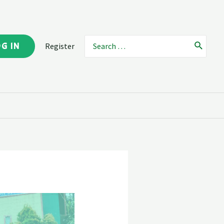
OG IN
Register