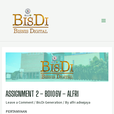
ASSIGNMENT 2 – BD106V – ALFRI
Leave a Comment
/
BisDi Generation
/ By
alfri adiwijaya
PERTANYAAN