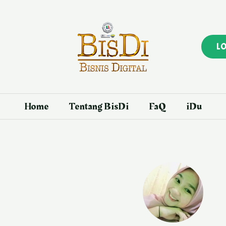
L
Home
Tentang BisDi
FaQ
iDu