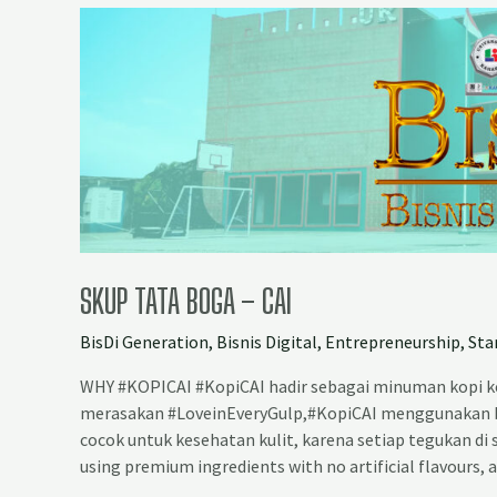
SKUP TATA BOGA – CAI
BisDi Generation
,
Bisnis Digital
,
Entrepreneurship
,
Sta
WHY #KOPICAI #KopiCAI hadir sebagai minuman kopi k
merasakan #LoveinEveryGulp,#KopiCAI menggunakan b
cocok untuk kesehatan kulit, karena setiap tegukan di 
using premium ingredients with no artificial flavours,