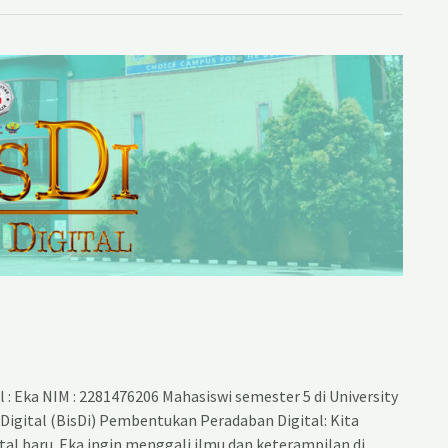
 : Eka NIM : 2281476206 Mahasiswi semester 5 di University
 Digital (BisDi) Pembentukan Peradaban Digital: Kita
l baru. Eka ingin menggali ilmu dan keterampilan di