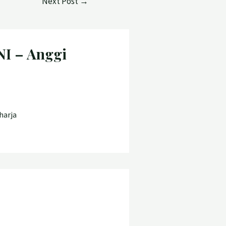
Next Post
→
I – Anggi
harja