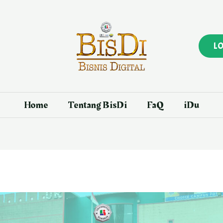
L
Home
Tentang BisDi
FaQ
iDu