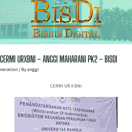
CERMI URXBNI – ANGGI MAHARANI PK2 – BISDI
eneration
/ By
anggi
CERMI UR X BNI