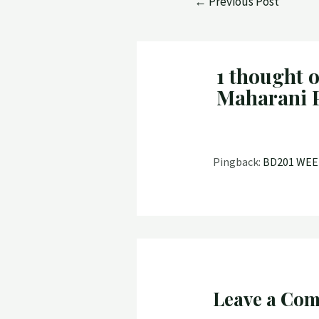
←
Previous Post
1 thought
Maharani P
Pingback:
BD201 WEEK 
Leave a Co