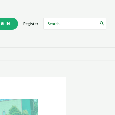
OG IN
Register