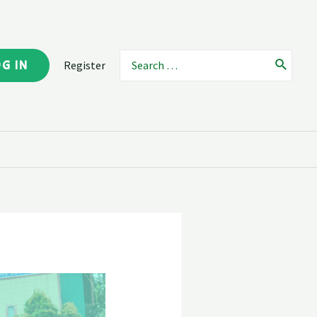
OG IN
Register