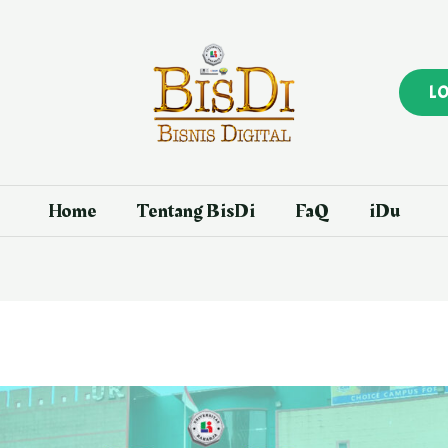
L
Home
Tentang BisDi
FaQ
iDu