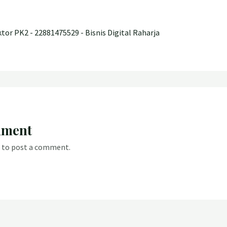
ktor PK2 - 22881475529 - Bisnis Digital Raharja
mment
to post a comment.