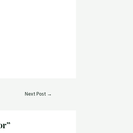
Next Post
→
or”