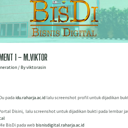
MENT 1 – M.VIKTOR
eneration
/ By
viktorasin
iDu pada
idu.raharja.ac.id
lalu screenshot profil untuk dijadikan bu
ortal Disini, lalu screenshot untuk dijadikan bukti pada lembar j
tal
iMe BisDi pada web
bisnisdigital.raharja.ac.id