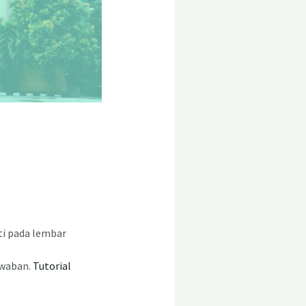
kti pada lembar
awaban.
Tutorial