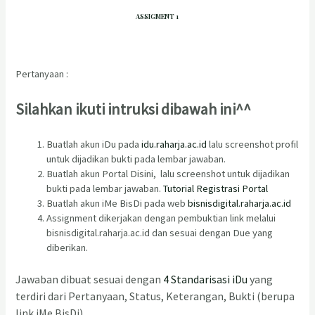
ASSIGMENT 1
Pertanyaan :
Silahkan ikuti intruksi dibawah ini^^
Buatlah akun iDu pada
idu.raharja.ac.id
lalu screenshot profil
untuk dijadikan bukti pada lembar jawaban.
Buatlah akun Portal Disini, lalu screenshot untuk dijadikan
bukti pada lembar jawaban.
Tutorial Registrasi Portal
Buatlah akun iMe BisDi pada web
bisnisdigital.raharja.ac.id
Assignment dikerjakan dengan pembuktian link melalui
bisnisdigital.raharja.ac.id dan sesuai dengan Due yang
diberikan.
Jawaban dibuat sesuai dengan
4 Standarisasi iDu
yang
terdiri dari Pertanyaan, Status, Keterangan, Bukti (berupa
link iMe BisDi)