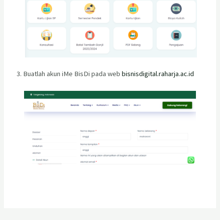
3. Buatlah akun iMe BisDi pada web
bisnisdigital.raharja.ac.id