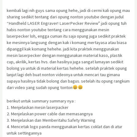
kembali lagi nih guys sama opung hehe, jadi di cermi kali opung mau
sharing sedikit tentang dari opung nonton youtube dengan judul
“Handheld LASER Engraver! LaserPecker Review” jadi opung tuh
habis nonton youtube tentang cara menggunakan mesin
laserpecker loh, engga cuman itu saja opung juga sedikit praktek
ke mesinnya langsung dengan kak i komang mertayasa atau biasa
dipanggil kak komang hehehe. jadi kita praktek menggunakan
mesin laserpecker dengan menggunakan material kaso, plastik
cup, akrilik, kertas hvs. dan hasilnya juga sangat lumayan sedikit
bolong ya untuk di material kertas hehehe. setelah praktek opung
lanjut lagi deh buat nonton videonya untuk mencari tau gimana
supaya hasilnya tidak bolong dan bagus. setelah itu opung rangkum
dari video yang sudah opung tonton
berikut untuk summary summary nya :
1. Menjelaskan mesin laserpacker
2. Menjelaskan power cable dan memasangnya
3. Menjelaskan dan Memberitahu Safety Warning
4. Mencetak logo panda menggunakan kertas coklat dan di atur
untuk settingannya